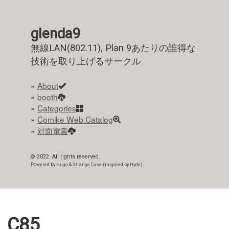
glenda9
無線LAN(802.11), Plan 9あたりの誰得な
技術を取り上げるサークル
»
About
»
booth
»
Categories
»
Comike Web Catalog
»
対面電書
© 2022. All rights reserved.
Powered by
Hugo
&
Strange Case
(inspired by
Hyde
).
C85