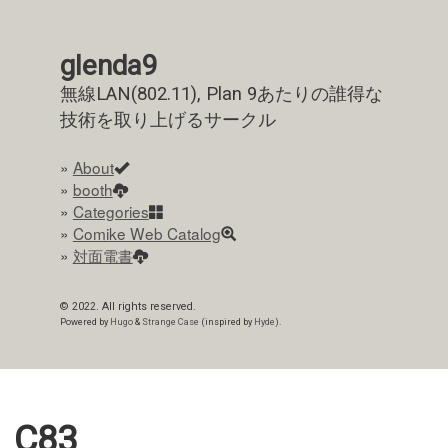
glenda9
無線LAN(802.11), Plan 9あたりの誰得な
技術を取り上げるサークル
»
About
»
booth
»
Categories
»
Comike Web Catalog
»
対面電書
© 2022. All rights reserved.
Powered by
Hugo
&
Strange Case
(inspired by
Hyde
).
C83